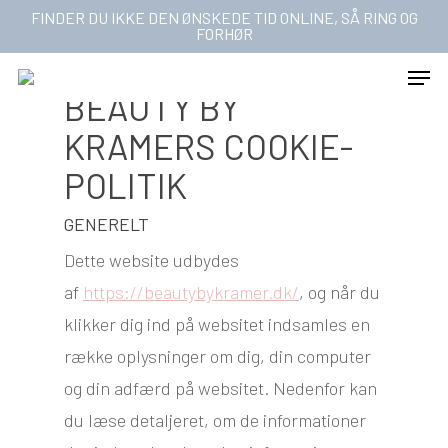
Skip
FINDER DU IKKE DEN ØNSKEDE TID ONLINE, SÅ RING OG
FORHØR
to
Men
main
BEAUTY BY
content
KRAMERS COOKIE-
POLITIK
GENERELT
Dette website udbydes
af
https://beautybykramer.dk/
, og når du
klikker dig ind på websitet indsamles en
række oplysninger om dig, din computer
og din adfærd på websitet. Nedenfor kan
du læse detaljeret, om de informationer